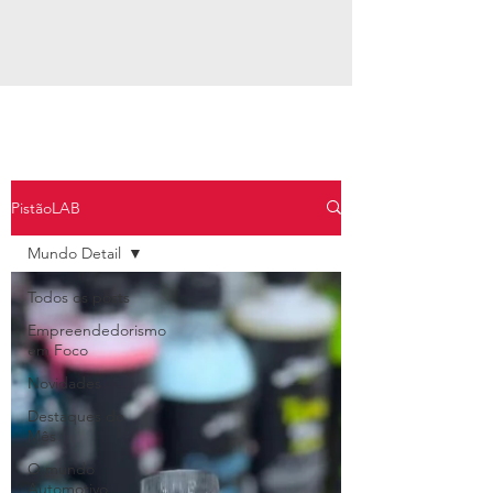
PistãoLAB
Mundo Detail
Todos os posts
Empreendedorismo
em Foco
Novidades
Destaques do
Mês
O mundo
Automotivo