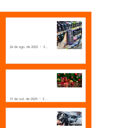
Lançamento Jaça: HidroWash
– O Shampoo Automotivo
Hidro Reativo Que Promete
Revolucionar Sua Estética!
26 de ago. de 2025
3 min de leitura
Fim de Ano Chegando: Sua
Estética Automotiva Está
Preparada, Comandante?
31 de out. de 2024
2 min de leitura
Máquina de Limpeza a Vapor
para Estética Automotiva:
Como Funciona? Vale a Pena