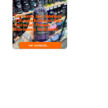
Lançamento Jaça: HidroWash –
O Shampoo Automotivo Hidro
Reativo Que Promete
Revolucionar Sua Estética!
ver conteúdo...