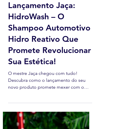
José Gabriel
26 de ago. de 2025
3 min de leitura
Lançamento Jaça:
HidroWash – O
Shampoo Automotivo
Hidro Reativo Que
Promete Revolucionar
Sua Estética!
O mestre Jaça chegou com tudo!
Descubra como o lançamento do seu
novo produto promete mexer com o
mercado automotivo. Descubra o
HidroWash – O Shampoo Automotivo
Hidro Reativo Que Promete Revolucionar
Sua Estética!