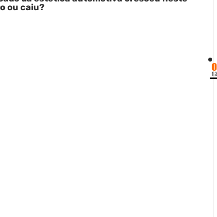
o ou caiu?
O
na