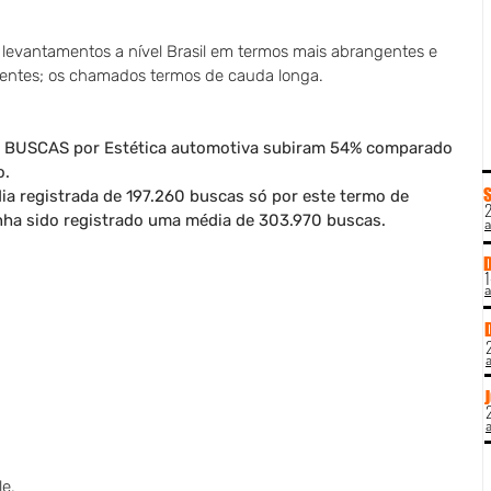
 levantamentos a nível Brasil em termos mais abrangentes e 
entes; os chamados termos de cauda longa. 
as BUSCAS por Estética automotiva subiram 54% comparado 
. 
 registrada de 197.260 buscas só por este termo de 
2
ha sido registrado uma média de 303.970 buscas.
a
1
a
a
a
le.