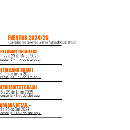
EVENTOS 2024/25
Calendário dos próximos Eventos Automotivos do Brasil!
SPEEDWAY DETAILERS
1, 22 e 23 de Março 2025
cesse já > link do site aqui!
DETAILLAND BRASIL
4 e 15 de Junho 2025
cesse já > link do site aqui!
DETAILERFEST BRASIL
26 a 29 de Junho 2025
cesse já > link do site aqui!
JORNADA DETAIL +
21 a 25 de Out 2024
cesse já > link do site aqui!