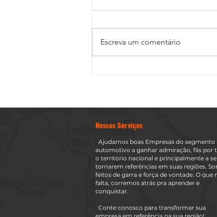
Escreva um comentário
RAGE BAIT NA ESTÉTICA AUTOMOT
Nossos Serviços
Ajudamos boas Empresas do segmento
automotivo a ganhar admiração, fãs por 
o território nacional e principalmente a se
tornarem referências em suas regiões. S
feitos de garra e força de vontade. O que 
falta, corremos atrás pra aprender e
conquistar.
Conte conosco para transformar sua
empresa em referência na sua região!