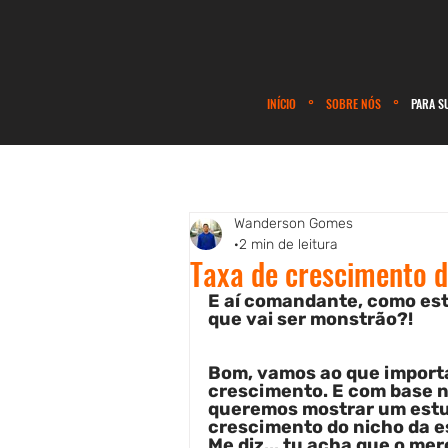
INÍCIO
°
SOBRE NÓS
°
PARA S
Wanderson Gomes
2 min de leitura
Taxa de crescimento 
E aí comandante, como est
que vai ser monstrão?!
Bom, vamos ao que importa.
crescimento. E com base n
queremos mostrar um estud
crescimento do nicho da e
Me diz... tu acha que o me