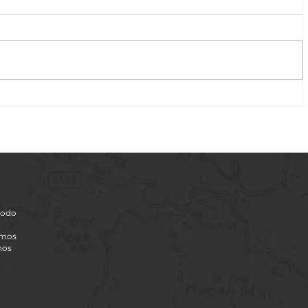
IVA
Lançamento Jaça: HidroWash – O
Shampoo Automotivo Hidro Reativo Que
Promete Revolucionar Sua Estética!
todo
omos
nos