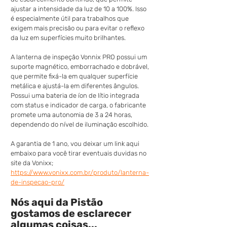
ajustar a intensidade da luz de 10 a 100%. Isso 
é especialmente útil para trabalhos que 
exigem mais precisão ou para evitar o reflexo 
da luz em superfícies muito brilhantes. 
A lanterna de inspeção Vonnix PRO possui um 
suporte magnético, emborrachado e dobrável, 
que permite fixá-la em qualquer superfície 
metálica e ajustá-la em diferentes ângulos. 
Possui uma bateria de íon de lítio integrada 
com status e indicador de carga, o fabricante 
promete uma autonomia de 3 a 24 horas, 
dependendo do nível de iluminação escolhido. 
A garantia de 1 ano, vou deixar um link aqui 
embaixo para você tirar eventuais duvidas no 
site da Vonixx;
https://www.vonixx.com.br/produto/lanterna-
de-inspecao-pro/
Nós aqui da Pistão 
gostamos de esclarecer 
algumas coisas...