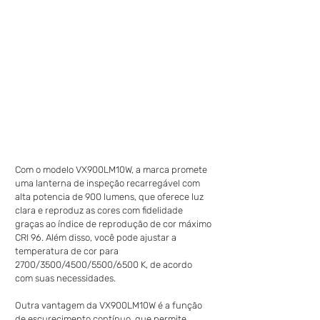
Com o modelo VX900LM10W, a marca promete 
uma lanterna de inspeção recarregável com 
alta potencia de 900 lumens, que oferece luz 
clara e reproduz as cores com fidelidade 
graças ao índice de reprodução de cor máximo 
CRI 96. Além disso, você pode ajustar a 
temperatura de cor para 
2700/3500/4500/5500/6500 K, de acordo 
com suas necessidades. 
Outra vantagem da VX900LM10W é a função 
de escurecimento contínuo, que permite 